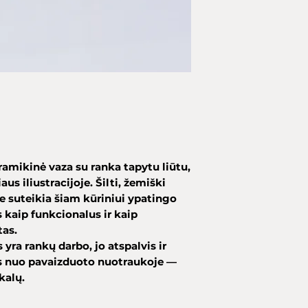
ramikinė vaza su ranka tapytu liūtu,
us iliustracijoje. Šilti, žemiški
je suteikia šiam kūriniui ypatingo
 kaip funkcionalus ir kaip
tas.
ra rankų darbo, jo atspalvis ir
tis nuo pavaizduoto nuotraukoje —
kalų.