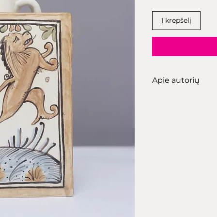
Į krepšelį
Apie autorių
Kristina Motuzi
„Moliniai rykai“
įk
menininkė ir ker
yra įgijusi keram
Vilniaus dailės a
Kristinos kūriniai
savitu meniniu br
archajiški bruoža
keramikos amato