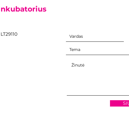
inkubatorius
, LT29110
SI