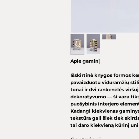
Apie gaminį
Išskirtinė knygos formos ke
pavaizduotu viduramžių stilia
tonai ir dvi rankenėlės viršu
dekoratyvumo — ši vaza tiks
puošybinis interjero elemen
Kadangi kiekvienas gaminys y
tekstūra gali šiek tiek skir
tai daro kiekvieną kūrinį uni