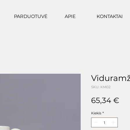
PARDUOTUVĖ
APIE
KONTAKTAI
Viduramži
SKU: KM02
Pr
65,34 €
Kiekis
*