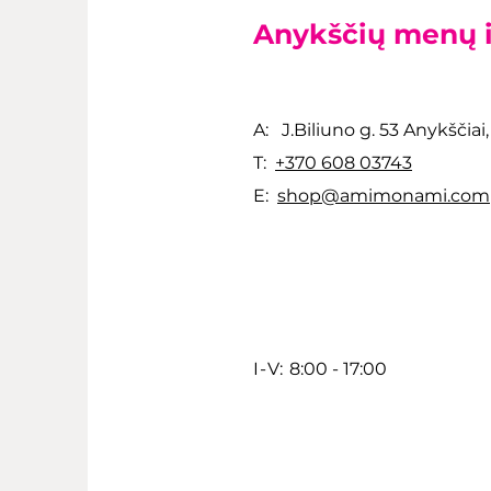
Anykščių menų 
A: J.Biliuno g. 53 Anykščiai
T:
+370 608 03743
E:
shop@amimonami.com
I-V:
8:00 - 17:00