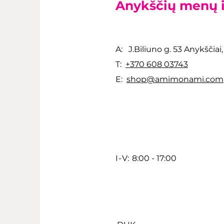
Anykščių menų 
A: J.Biliuno g. 53 Anykščiai
T:
+370 608 03743
E:
shop@amimonami.com
I-V:
8:00 - 17:00