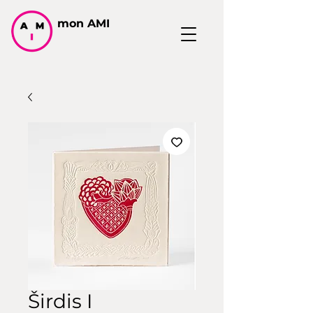
mon AMI
Širdis I