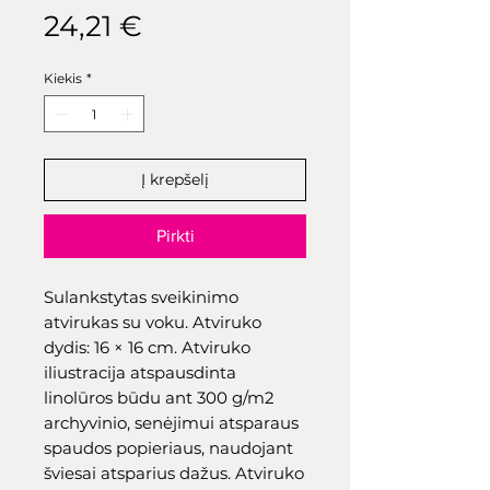
Price
24,21 €
Kiekis
*
Į krepšelį
Pirkti
Sulankstytas sveikinimo
atvirukas su voku. Atviruko
dydis: 16 × 16 cm. Atviruko
iliustracija atspausdinta
linolūros būdu ant 300 g/m2
archyvinio, senėjimui atsparaus
spaudos popieriaus, naudojant
šviesai atsparius dažus. Atviruko