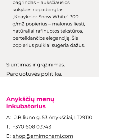
pagrindas – aukščiausios
kokybės nepadengtas
„Keaykolor Snow White“ 300
g/m2 popierius – malonus liesti,
natūraliai rafinuotos tekstūros,
perteikiančios eleganciją. Šis
popierius puikiai sugeria dažus.
Siuntimas ir grąžinimas.
Parduotuvės politika.
Anykščių menų
inkubatorius
A: J.Biliuno g. 53 Anykščiai, LT29110
T:
+370 608 03743
E:
shop@amimonami.com