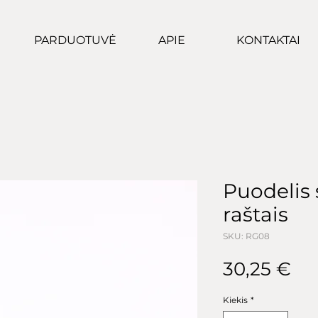
PARDUOTUVĖ
APIE
KONTAKTAI
Puodelis
raštais
SKU: RG08
Pr
30,25 €
Kiekis
*