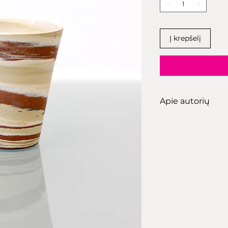
Į krepšelį
Apie autorių
Romas Galiaus
žinomas dėl savo 
darbų, kuriuose 
puodininkystės 
dizainas. Jo kūrin
dekoratyviniai 
Lietuvoje ir užsie
Galiauskas laiko
šiuolaikinės Lie