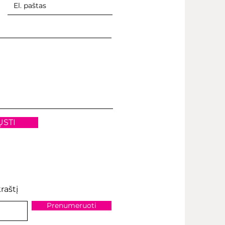
ŲSTI
raštį
Prenumeruoti