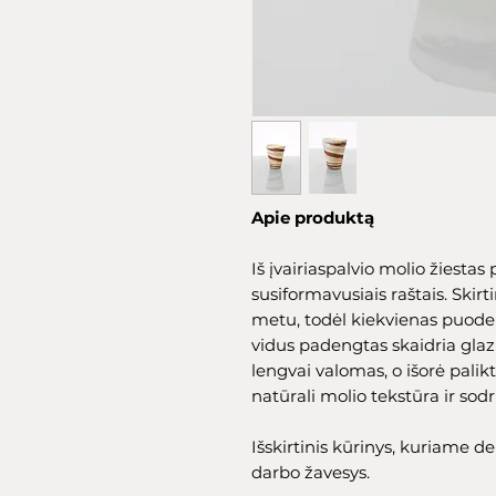
Apie produktą
Iš įvairiaspalvio molio žiestas p
susiformavusiais raštais. Skir
metu, todėl kiekvienas puodel
vidus padengtas skaidria glazū
lengvai valomas, o išorė palik
natūrali molio tekstūra ir sodr
Išskirtinis kūrinys, kuriame d
darbo žavesys.