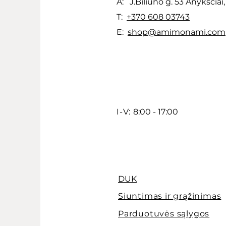
A: J.Biliuno g. 53 Anykščiai
T:
+370 608 03743
E:
shop@amimonami.com
I-V:
8:00 - 17:00
DUK
Siuntimas ir grąžinimas
Parduotuvės sąlygos