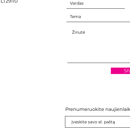
, LT29110
SI
Prenumeruokite naujienlaik