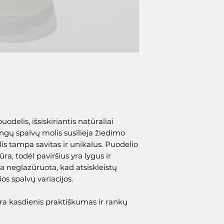
uodelis, išsiskiriantis natūraliai
tingų spalvų molis susilieja žiedimo
is tampa savitas ir unikalus. Puodelio
ra, todėl paviršius yra lygus ir
ta neglazūruota, kad atsiskleistų
ios spalvų variacijos.
era kasdienis praktiškumas ir rankų