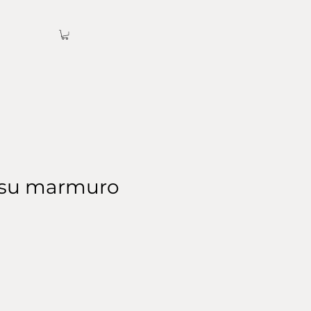
 su marmuro
ice