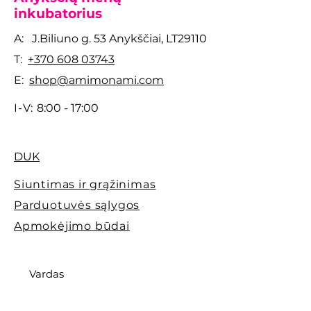
tiek dekoratyviniai – buvo
inkubatorius
eksponuojami Lietuvoje ir
A: J.Biliuno g. 53 Anykščiai, LT29110
užsienyje. Galiauskas
T:
laikomas viena svarbiausių
+370 608 03743
šiuolaikinės Lietuvos
E:
shop@amimonami.com
keramikos asmenybių.
I-V:
8:00 - 17:00
DUK
Siuntimas ir grąžinimas
Parduotuvės sąlygos
Apmokėjimo būdai