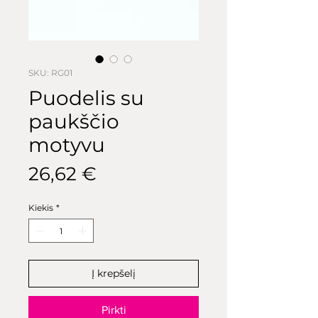
SKU: RG01
Puodelis su
paukščio
motyvu
Price
26,62 €
Kiekis
*
Į krepšelį
Pirkti