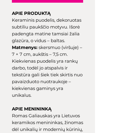
APIE PRODUKTĄ
Keraminis puodelis, dekoruotas
subtiliu paukščio motyvu. Išorė
padengta matine tamsiai žalia
glazūra, o vidus – baltas.
Matmenys:
skersmuo (viršuje) –
7 × 7 cm, aukštis – 7,5 cm.
Kiekvienas puodelis yra rankų
darbo, todėl jo atspalvis ir
tekstūra gali šiek tiek skirtis nuo
pavaizduoto nuotraukoje –
kiekvienas gaminys yra
unikalus.
APIE MENININKĄ
Romas Galiauskas yra Lietuvos
keramikos menininkas, žinomas
dėl unikalių ir modernių kūrinių,