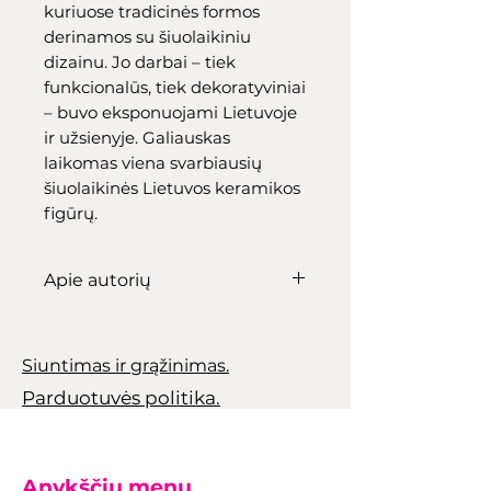
kuriuose tradicinės formos
derinamos su šiuolaikiniu
dizainu. Jo darbai – tiek
funkcionalūs, tiek dekoratyviniai
– buvo eksponuojami Lietuvoje
ir užsienyje. Galiauskas
laikomas viena svarbiausių
šiuolaikinės Lietuvos keramikos
figūrų.
Apie autorių
Romas Galiauskas
–lietuvių
keramikas, žinomas dėl savo
Siuntimas ir grąžinimas.
išskirtinių ir šiuolaikiškų
Parduotuvės politika.
darbų, kuriuose derinamos
tradicinės puodininkystės
formos ir modernus dizainas.
Jo kūriniai – tiek funkcionalūs,
Anykščių menų