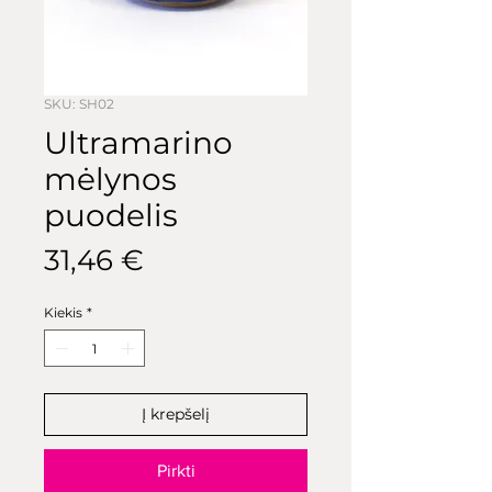
SKU: SH02
Ultramarino
mėlynos
puodelis
Price
31,46 €
Kiekis
*
Į krepšelį
Pirkti