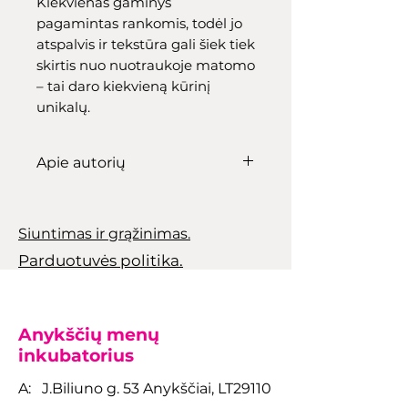
Kiekvienas gaminys
pagamintas rankomis, todėl jo
atspalvis ir tekstūra gali šiek tiek
skirtis nuo nuotraukoje matomo
– tai daro kiekvieną kūrinį
unikalų.
Apie autorių
Apie produktą
Elegantiškas, paprastas ir itin
Siuntimas ir grąžinimas.
universalus. Šis turkio spalvos
Parduotuvės politika.
puodelis puikiai tinka kavai,
arbatai ar bet kokiam
megiamam gėrimui. Švarus,
minimalistinis dizainas
Anykščių menų
lengvai dera bet kurioje
inkubatorius
virtuvėje, biure ar darbo
A: J.Biliuno g. 53 Anykščiai, LT29110
erdvėje, todėl tampa patogiu