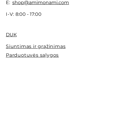
E:
shop@amimonami.com
I-V:
8:00 - 17:00
DUK
Siuntimas ir grąžinimas
Parduotuvės sąlygos
Apmokėjimo būdai