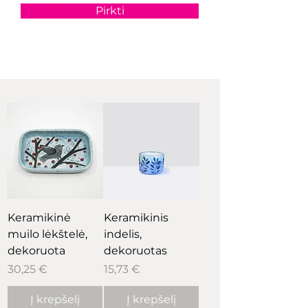
Pirkti
Keramikinė
Keramikinis
muilo lėkštelė,
indelis,
dekoruota
dekoruotas
Kaina
Kaina
30,25 €
15,73 €
Į krepšelį
Į krepšelį