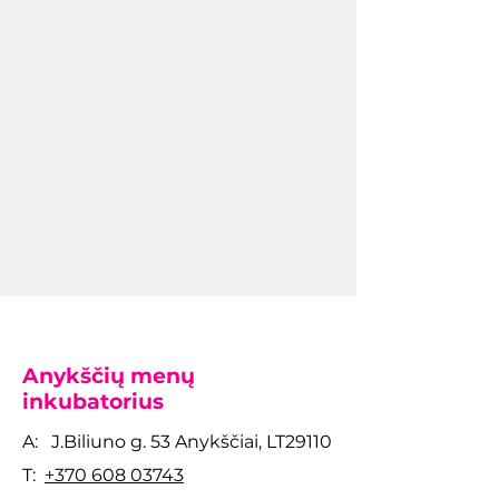
Anykščių menų
inkubatorius
A: J.Biliuno g. 53 Anykščiai, LT29110
T:
+370 608 03743